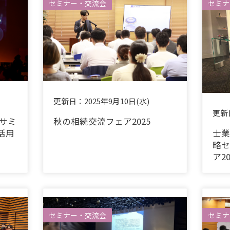
セミナー・交流会
セミナ
更新日：
2025年9月10日(水)
更新
サミ
秋の相続交流フェア2025
I活用
士業
略セ
ア20
セミナー・交流会
セミナ