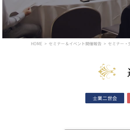
HOME
>
セミナー＆イベント開催報告
>
セミナー・
士業二世会