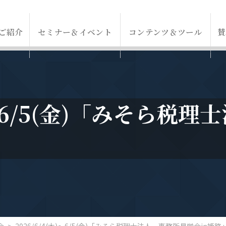
ご紹介
セミナー＆イベント
コンテンツ＆ツール
賛
木)～6/5(金)「みそら税