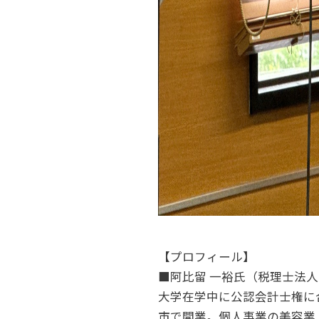
【プロフィール】
■阿比留 一裕氏（税理士法
大学在学中に公認会計士権に
市で開業。個人事業の美容業