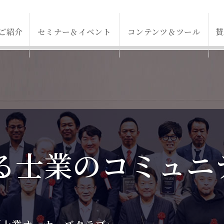
ご紹介
セミナー＆イベント
コンテンツ＆ツール
賛
る
る
士業のコミュニ
士業のコミュニ
で
業に出会える
業に出会える
事務所成長を支援
流で
ハウを
流で
明確になる
して提供
明確になる