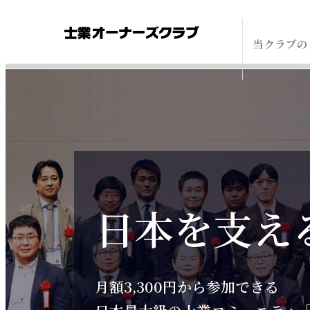
当クラブの
日本を支え
日本を支え
夢を語り合える
豊富なコンテンツ
夢を語り合える
士
士
全国各地の士業オーナーとの交
士業事務所の成功に必要なノウ
全国各地の士業オーナーとの交
月額3,300円から参加できる
月額3,300円から参加できる
これから目指すべきビジョンが
イベントや各種コンテンツを通
これから目指すべきビジョンが