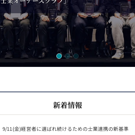
「士業オーナーズクラブ」
「士業オーナーズクラブ」
新着情報
9/11(金)経営者に選ばれ続けるための士業連携の新基準