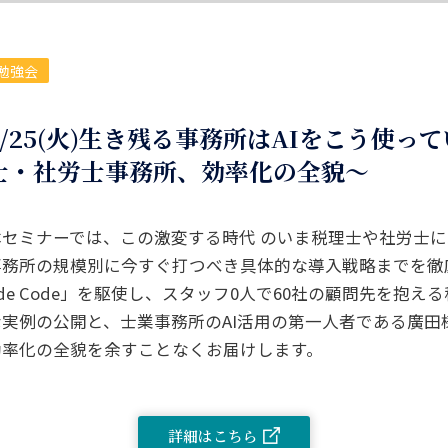
勉強会
8/25(火)生き残る事務所はAIをこう使っ
士・社労士事務所、効率化の全貌～
本セミナーでは、この激変する時代 のいま税理士や社労士
事務所の規模別に今すぐ打つべき具体的な導入戦略までを徹底解
ude Code」を駆使し、スタッフ0人で60社の顧問先を抱
な実例の公開と、士業事務所のAI活用の第一人者である廣田
効率化の全貌を余すことなくお届けします。
詳細はこちら